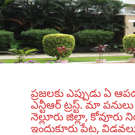
ప్రజలకు ఎప్పుడు ఏ ఆప
ఎన్టీఆర్ ట్రస్ట్. మా పన
నెల్లూరు జిల్లా, కోవూరు
ఇందుకూరు పేట, విడవలూరు