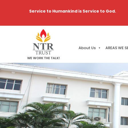
Service to Humankind is Service to God.
About Us
AREAS WE S