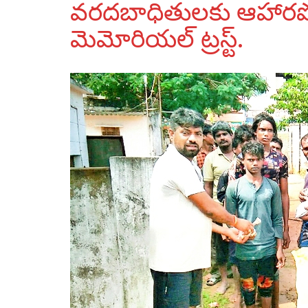
వరదబాధితులకు ఆహారపొట్ల
మెమోరియల్ ట్రస్ట్.