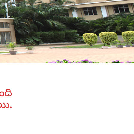
ంది
యి.