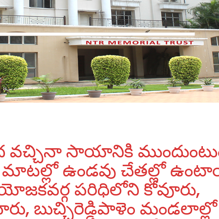
ద వచ్చినా సాయానికి ముందుంటు
ులు మాటల్లో ఉండవు చేతల్లో ఉంటా
 నియోజకవర్గ పరిధిలోని కోవూరు,
, బుచ్చిరెడ్డిపాళెం మండలాల్లో