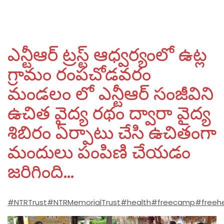
ఎన్టీఆర్ ట్రస్ట్ ఆధ్వర్యంలో ఉట్ల
గ్రామం రంపచోడవరం
మండలం లో ఎన్టీఆర్ సంజీవిని
ఉచిత వైద్య రథం ద్వారా వైద్య
శిబిరం ఏర్పాటు చేసి ఉచితంగా
మందులు పంపిణి చేయడం
జరిగింది…
#NTRTrust
#NTRMemorialTrust
#health
#freecamp
#freeh